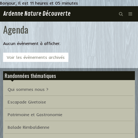
Bonjour, Il est 11 heures et 05 minutes
Ardenne Nature Découverte
Agenda
Agenda
Album photos
Aucun évènement à afficher.
Livre d'or
Voir les évènements archivés
Contact
Randonnées thématiques
Page d'accueil
Qui sommes nous ?
Escapade Givetoise
Patrimoine et Gastronomie
Balade Rimbaldienne